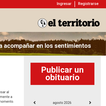
Ingresar
Registrarse
ra acompañar en los sentimientos
Publicar un
obituario
esar al
amente a
o momento.
agosto 2026