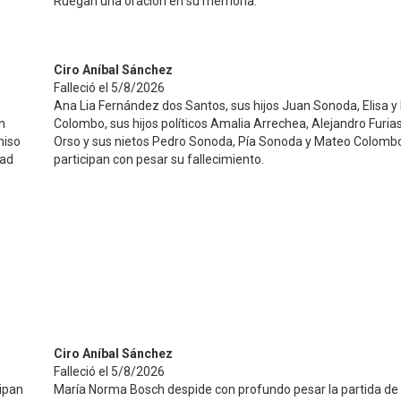
Ruegan una oración en su memoria.
Ciro Aníbal Sánchez
Falleció el 5/8/2026
Ana Lia Fernández dos Santos, sus hijos Juan Sonoda, Elisa y
n
Colombo, sus hijos políticos Amalia Arrechea, Alejandro Furia
miso
Orso y sus nietos Pedro Sonoda, Pía Sonoda y Mateo Colomb
dad
participan con pesar su fallecimiento.
Ciro Aníbal Sánchez
Falleció el 5/8/2026
cipan
María Norma Bosch despide con profundo pesar la partida de 