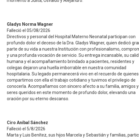
momento a Julita, Osvaldo y Alejandro.
Gladys Norma Wagner
Falleció el 05/08/2026
Directivos y personal del Hospital Materno Neonatal participan con
profundo dolor el deceso de la Dra. Gladys Wagner, quien dedicó gra
parte de su vida a nuestra Institución con profesionalismo, compro
y una profunda vocación de servicio. Su entrega incansable, su cali
humana y el acompañamiento brindado a pacientes, residentes y
colegas dejaron una huella imborrable en nuestra comunidad
hospitalaria. Su legado permanecerá vivo en el recuerdo de quienes
compartimos con ella el trabajo cotidiano y tuvimos el privilegio de
conocerla. Acompañamos con sincero afecto a su familia, amigos y
seres queridos en este momento de profundo dolor, elevando una
oración por su eterno descanso.
Ciro Aníbal Sánchez
Falleció el 5/8/2026
Marta y Luis Benítez, sus hijos Marcela y Sebastián y familias, parti