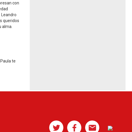
xpresan con
ledad
de Leandro
es queridos
u alma.
 Paula te